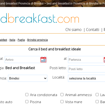
and breakfast Provincia di Brindisi > bed and breakfast in Provincia di Brindisi in P
Chi siamo
|
Contatti
|
akfast
Italia
Puglia
Brindisi provincia
Cerca il bed and breakfast ideale
al:
al:
ia:
Bed and Breakfast
Posti letto:
Località:
cia:
Aria condizionata
Animali ammessi
Lav
to auto
Piscina
Vista mare
Ba