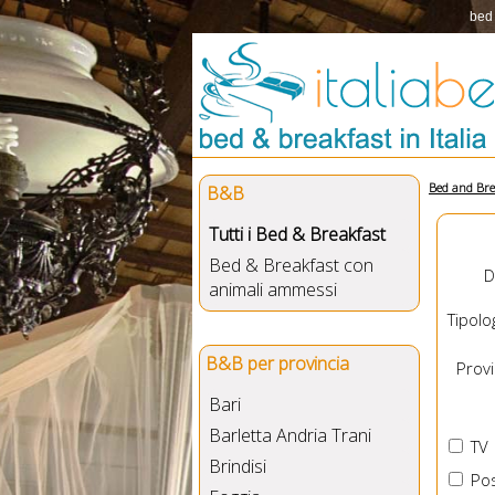
bed 
Bed and Bre
B&B
Tutti i Bed & Breakfast
Bed & Breakfast con
D
animali ammessi
Tipolog
B&B per provincia
Provin
Bari
Barletta Andria Trani
TV
Brindisi
Pos