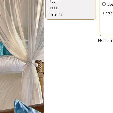
Foggia
Spa
Lecce
Codic
Taranto
Nessun B