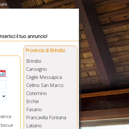
uglia
Inserisci il tuo annuncio!
Provincia di Brindisi
Brindisi
Carovigno
Ceglie Messapica
Cellino San Marco
Cisternino
Erchie
Fasano
atrice
Francavilla Fontana
rbecue
Latiano