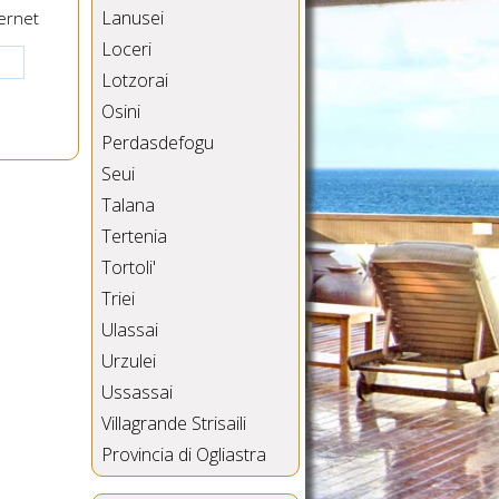
Lanusei
ernet
Loceri
Lotzorai
Osini
Perdasdefogu
Seui
Talana
Tertenia
Tortoli'
Triei
Ulassai
Urzulei
Ussassai
Villagrande Strisaili
Provincia di Ogliastra