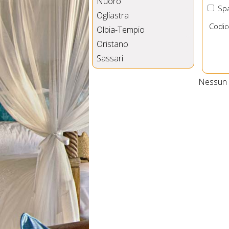
Nuoro
Spa
Ogliastra
Codic
Olbia-Tempio
Oristano
Sassari
Nessun B