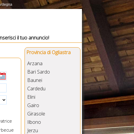
Sardegna
Inserisci il tuo annuncio!
Provincia di Ogliastra
Arzana
Bari Sardo
Baunei
Cardedu
Elini
Gairo
Girasole
atrice
Ilbono
rbecue
Jerzu