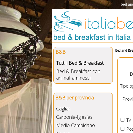
bed and
Bed and Bre
B&B
Tutti i Bed & Breakfast
Bed & Breakfast con
D
animali ammessi
Tipolog
B&B per provincia
Provin
Cagliari
Carbonia-Iglesias
TV
Medio Campidano
Pos