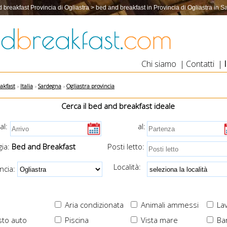
 breakfast Provincia di Ogliastra > bed and breakfast in Provincia di Ogliastra in 
Chi siamo
|
Contatti
|
akfast
Italia
Sardegna
Ogliastra provincia
Cerca il bed and breakfast ideale
al:
al:
ia:
Bed and Breakfast
Posti letto:
Località:
cia:
Aria condizionata
Animali ammessi
Lav
to auto
Piscina
Vista mare
Ba