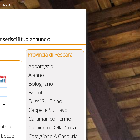
bruzzo
Inserisci il tuo annuncio!
Provincia di Pescara
Abbateggio
Alanno
Bolognano
Brittoli
Bussi Sul Tirino
Cappelle Sul Tavo
Caramanico Terme
atrice
Carpineto Della Nora
rbecue
Castiglione A Casauria