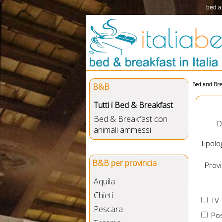
bed a
Bed and Bre
B&B
Tutti i Bed & Breakfast
Bed & Breakfast con
D
animali ammessi
Tipolog
B&B per provincia
Provin
Aquila
Chieti
TV
Pescara
Pos