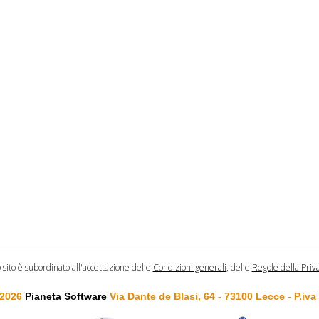
o sito è subordinato all'accettazione delle
Condizioni generali
, delle
Regole della Priv
 2026
Pianeta Software
Via Dante de Blasi, 64 - 73100 Lecce - P.iv