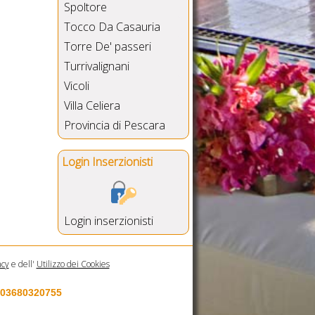
Spoltore
Tocco Da Casauria
Torre De' passeri
Turrivalignani
Vicoli
Villa Celiera
Provincia di Pescara
Login Inserzionisti
Login inserzionisti
acy
e dell'
Utilizzo dei Cookies
a 03680320755