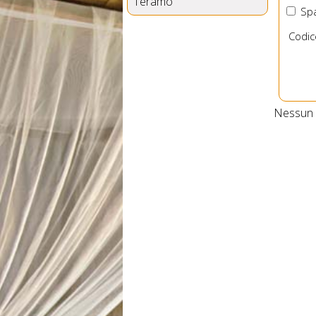
Teramo
Spa
Codic
Nessun B