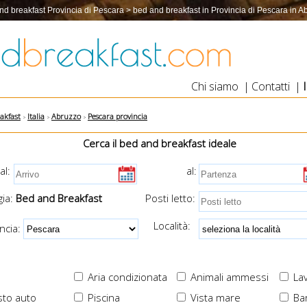
nd breakfast Provincia di Pescara > bed and breakfast in Provincia di Pescara in A
Chi siamo
|
Contatti
|
akfast
Italia
Abruzzo
Pescara provincia
Cerca il bed and breakfast ideale
al:
al:
ia:
Bed and Breakfast
Posti letto:
Località:
cia:
Aria condizionata
Animali ammessi
Lav
to auto
Piscina
Vista mare
Ba