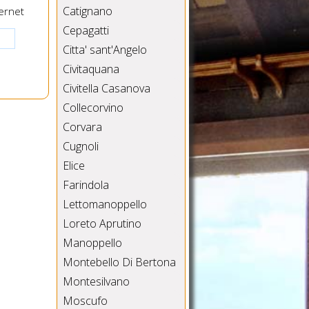
Catignano
ernet
Cepagatti
Citta' sant'Angelo
Civitaquana
Civitella Casanova
Collecorvino
Corvara
Cugnoli
Elice
Farindola
Lettomanoppello
Loreto Aprutino
Manoppello
Montebello Di Bertona
Montesilvano
Moscufo