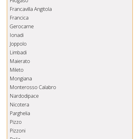
Filogaso
Francavilla Angitola
Francica
Gerocarne
Ionadi
Joppolo
Limbadi
Maierato
Mileto
Mongiana
Monterosso Calabro
Nardodipace
Nicotera
Parghelia
Pizzo
Pizzoni