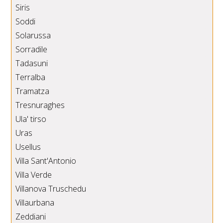
Siris
Soddi
Solarussa
Sorradile
Tadasuni
Terralba
Tramatza
Tresnuraghes
Ula' tirso
Uras
Usellus
Villa Sant'Antonio
Villa Verde
Villanova Truschedu
Villaurbana
Zeddiani