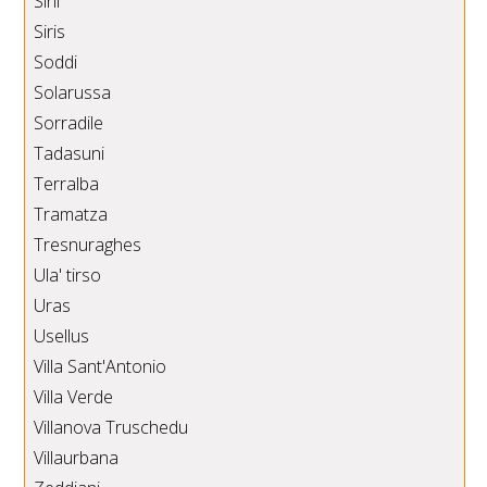
Sini
Siris
Soddi
Solarussa
Sorradile
Tadasuni
Terralba
Tramatza
Tresnuraghes
Ula' tirso
Uras
Usellus
Villa Sant'Antonio
Villa Verde
Villanova Truschedu
Villaurbana