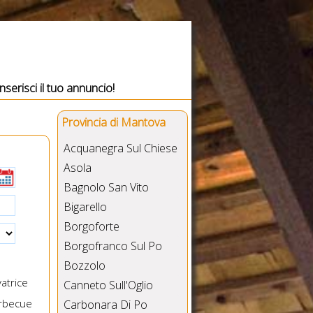
Inserisci il tuo annuncio!
Provincia di Mantova
Acquanegra Sul Chiese
Asola
Bagnolo San Vito
Bigarello
Borgoforte
Borgofranco Sul Po
Bozzolo
atrice
Canneto Sull'Oglio
rbecue
Carbonara Di Po