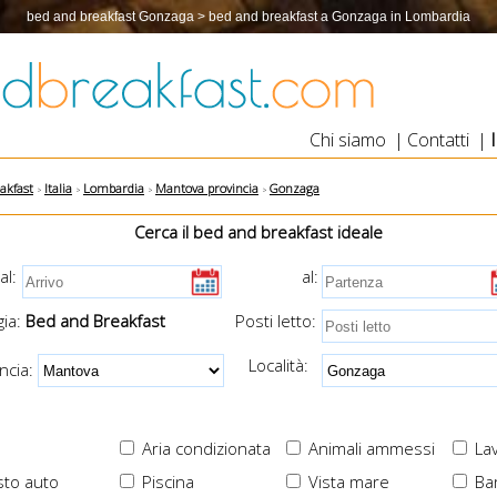
bed and breakfast Gonzaga > bed and breakfast a Gonzaga in Lombardia
Chi siamo
|
Contatti
|
akfast
Italia
Lombardia
Mantova provincia
Gonzaga
Cerca il bed and breakfast ideale
al:
al:
ia:
Bed and Breakfast
Posti letto:
Località:
cia:
Aria condizionata
Animali ammessi
Lav
to auto
Piscina
Vista mare
Ba