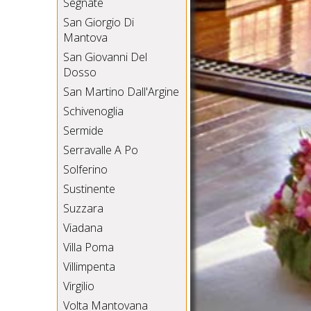
Segnate
San Giorgio Di
Mantova
San Giovanni Del
Dosso
San Martino Dall'Argine
Schivenoglia
Sermide
Serravalle A Po
Solferino
Sustinente
Suzzara
Viadana
Villa Poma
Villimpenta
Virgilio
Volta Mantovana