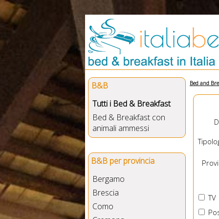
Bed and Bre
B&B
Tutti i Bed & Breakfast
Bed & Breakfast con
D
animali ammessi
Tipolog
B&B per provincia
Provin
Bergamo
Brescia
TV
Como
Pos