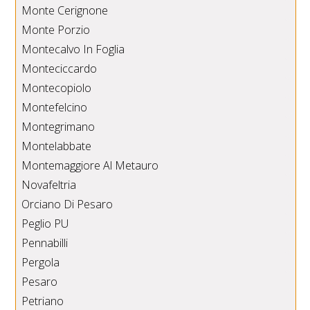
Monte Cerignone
Monte Porzio
Montecalvo In Foglia
Monteciccardo
Montecopiolo
Montefelcino
Montegrimano
Montelabbate
Montemaggiore Al Metauro
Novafeltria
Orciano Di Pesaro
Peglio PU
Pennabilli
Pergola
Pesaro
Petriano