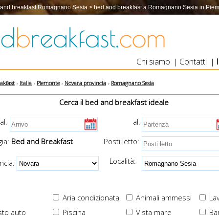
and breakfast Romagnano Sesia > bed and breakfast a Romagnano Sesia in Pie
Chi siamo
|
Contatti
|
akfast
Italia
Piemonte
Novara provincia
Romagnano Sesia
Cerca il bed and breakfast ideale
al:
al:
ia:
Bed and Breakfast
Posti letto:
Località:
cia:
Aria condizionata
Animali ammessi
Lav
to auto
Piscina
Vista mare
Ba