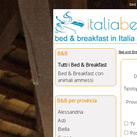
bed 
Bed and Bre
B&B
Tutti i Bed & Breakfast
Bed & Breakfast con
D
animali ammessi
Tipolog
B&B per provincia
Provin
Alessandria
Asti
TV
Biella
Pos