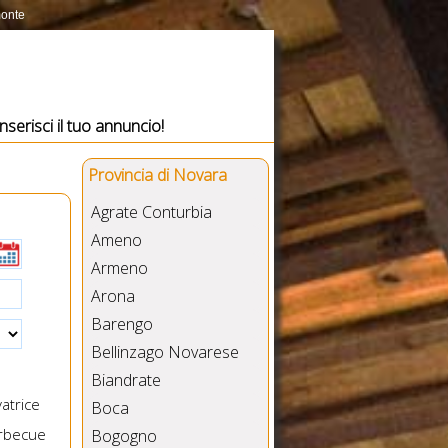
monte
Inserisci il tuo annuncio!
Provincia di Novara
Agrate Conturbia
Ameno
Armeno
Arona
Barengo
Bellinzago Novarese
Biandrate
atrice
Boca
rbecue
Bogogno