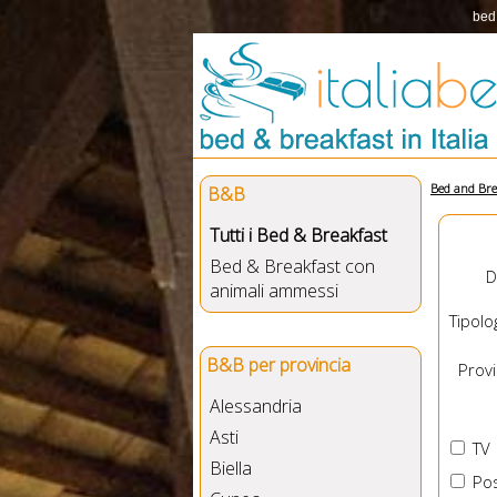
bed 
Bed and Bre
B&B
Tutti i Bed & Breakfast
Bed & Breakfast con
D
animali ammessi
Tipolog
B&B per provincia
Provin
Alessandria
Asti
TV
Biella
Pos