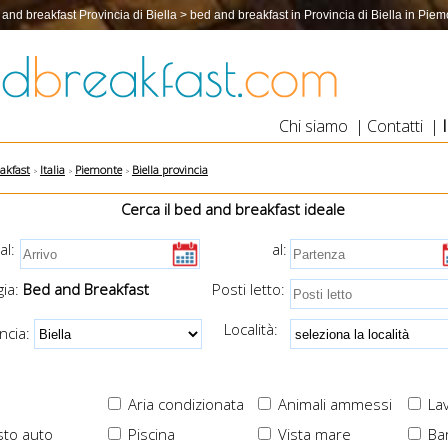
and breakfast Provincia di Biella > bed and breakfast in Provincia di Biella in Pie
Chi siamo
|
Contatti
|
akfast
Italia
Piemonte
Biella provincia
Cerca il bed and breakfast ideale
al:
al:
ia:
Bed and Breakfast
Posti letto:
Località:
cia:
Aria condizionata
Animali ammessi
Lav
to auto
Piscina
Vista mare
Ba