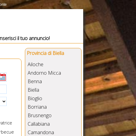
monte
Inserisci il tuo annuncio!
Provincia di Biella
Ailoche
Andorno Micca
Benna
Biella
Bioglio
Borriana
Brusnengo
atrice
Callabiana
rbecue
Camandona