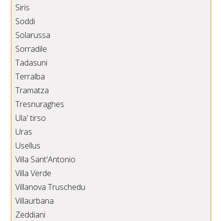
Siris
Soddi
Solarussa
Sorradile
Tadasuni
Terralba
Tramatza
Tresnuraghes
Ula' tirso
Uras
Usellus
Villa Sant'Antonio
Villa Verde
Villanova Truschedu
Villaurbana
Zeddiani